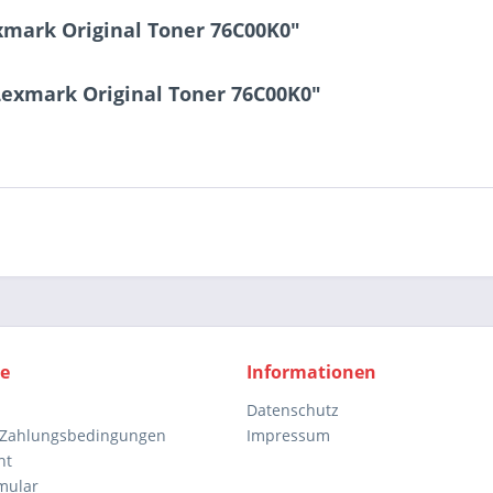
xmark Original Toner 76C00K0"
Lexmark Original Toner 76C00K0"
ce
Informationen
Datenschutz
 Zahlungsbedingungen
Impressum
ht
mular