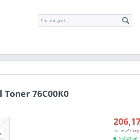
l Toner 76C00K0
206,17
inkl. MwSt.
zzg
Sofort ver