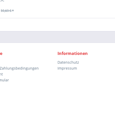
59,69 € *
ce
Informationen
Datenschutz
 Zahlungsbedingungen
Impressum
ht
mular