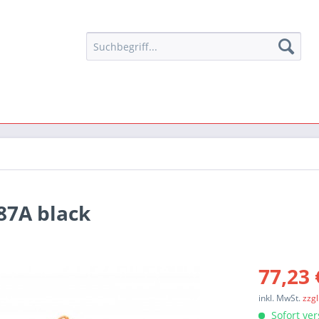
87A black
77,23 
inkl. MwSt.
zzg
Sofort ver