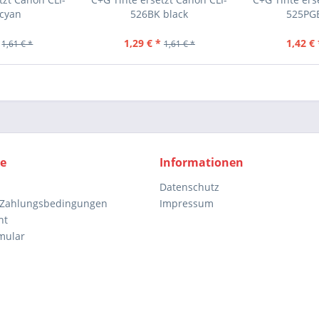
 cyan
526BK black
525PGB
1,29 € *
1,42 € 
1,61 € *
1,61 € *
ce
Informationen
Datenschutz
 Zahlungsbedingungen
Impressum
ht
mular