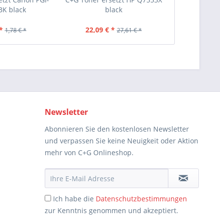
K black
black
212
*
22,09 € *
19,33 €
1,78 € *
27,61 € *
Newsletter
Abonnieren Sie den kostenlosen Newsletter
und verpassen Sie keine Neuigkeit oder Aktion
mehr von C+G Onlineshop.
Ich habe die
Datenschutzbestimmungen
zur Kenntnis genommen und akzeptiert.