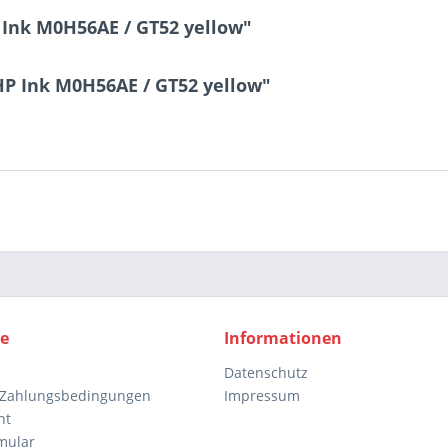
 Ink M0H56AE / GT52 yellow"
HP Ink M0H56AE / GT52 yellow"
ce
Informationen
Datenschutz
 Zahlungsbedingungen
Impressum
ht
mular