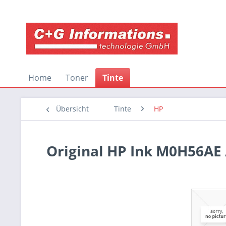
Home
Toner
Tinte
Übersicht
Tinte
HP
Original HP Ink M0H56AE 