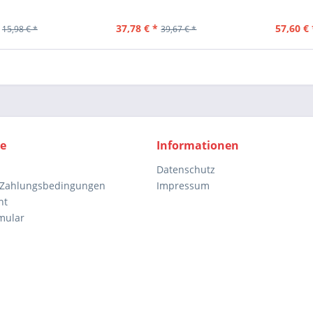
37,78 € *
57,60 € 
15,98 € *
39,67 € *
ce
Informationen
Datenschutz
 Zahlungsbedingungen
Impressum
ht
mular